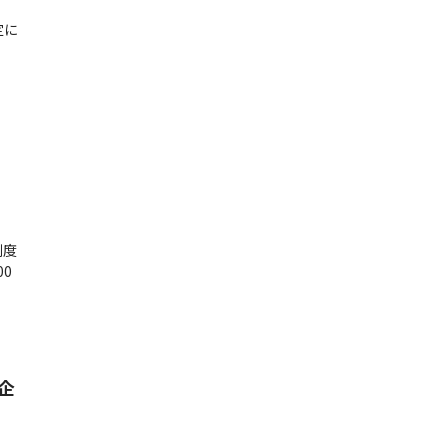
、
定に
制度
0
企