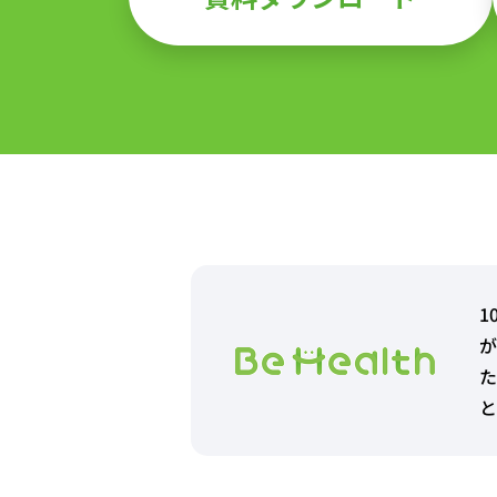
1
が
た
と