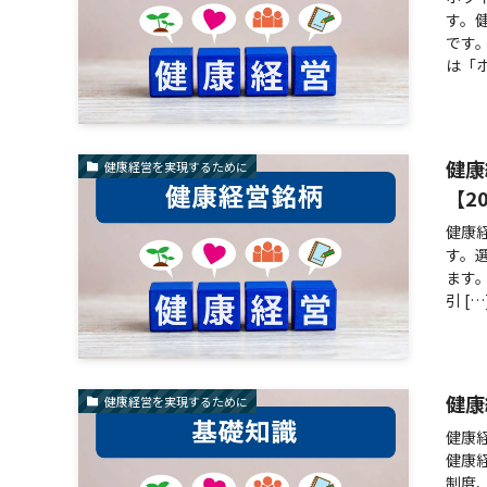
す。
です
は「
健康
健康経営を実現するために
【2
健康
す。
ます
引 […
健康
健康経営を実現するために
健康
健康
制度