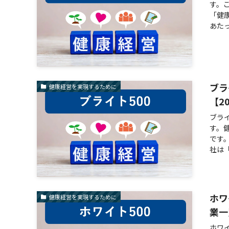
す。
「健
あたっ
ブラ
健康経営を実現するために
【2
ブラ
す。
です
社は
ホワ
健康経営を実現するために
業一
ホワ