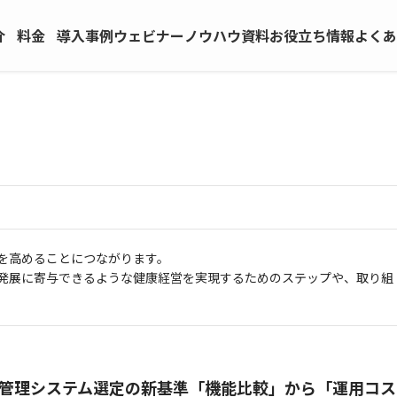
介
料金
導入
事例
ウェビ
ナー
ノウハウ
資料
お役立ち
情報
よくあ
を高めることにつながります。
発展に寄与できるような健康経営を実現するためのステップや、取り組
管理システム選定の新基準――「機能比較」から「運用コス