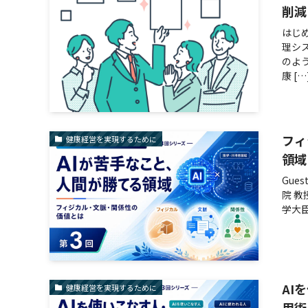
削減
はじ
理シ
のよ
康 […
フィ
健康経営を実現するために
領域
Gue
院 
学大臣
AI
健康経営を実現するために
用術