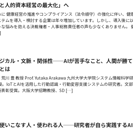
と人的資本経営の最大化」へ
めに 健康経営の推進やコンプライアンス（法令順守）の強化に伴い、健
ステムを導入・検討する企業は年々増加しています。しかし、導入後に
うな悩みを抱える決裁権者・人事総務責任者の声も少なくありません。 
]
ジカル・文脈・関係性──AIが苦手なこと、人間が勝て
とは
st 荒川 豊 教授 Prof. Yutaka Arakawa 九州大学大学院システム情報科学
教授。IoTとAIを活用した行動認識・行動変容支援システムの研究者。文
表彰受賞。大阪大学招聘教授、SD […]
を使いこなす人・使われる人──研究者が自ら実践するAI