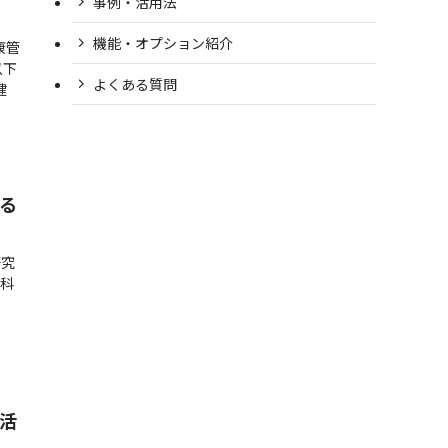
事例・活用法
機能・オプション紹介
康管
以下
よくある質問
健
る
研究
部科
活