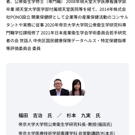
者、公衆衛生学修士（専門職） 2008年順天堂大学医療看護学部
卒業 順天堂大学医学部付属順天堂医院等を経て、2014年株式会
社PONO設立 開業保健師として企業等の産業保健活動のコンサル
タントや実務に従事 2020年帝京大学大学院公衆衛生学研究科専
門職学位課程修了 2021年日本産業衛生学会学術委員会若手研究
者の会 世話人 中央区国民健康保険データヘルス・特定保健指導
等評価委員会 委員
福田 吉治 氏 ／ 杉本 九実 氏
帝京大学大学院公衆衛生学研究科長･教授(福田氏)
帝京大学医療技術学部看護学科 非常勤講師(杉本氏)