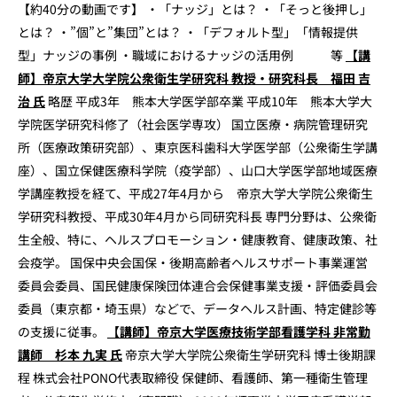
【約40分の動画です】 ・「ナッジ」とは？ ・「そっと後押し」
とは？ ・”個”と”集団”とは？ ・「デフォルト型」「情報提供
型」ナッジの事例 ・職域におけるナッジの活用例 等
【講
師】帝京大学大学院公衆衛生学研究科 教授・研究科長 福田 吉
治 氏
略歴 平成3年 熊本大学医学部卒業 平成10年 熊本大学大
学院医学研究科修了（社会医学専攻） 国立医療・病院管理研究
所（医療政策研究部）、東京医科歯科大学医学部（公衆衛生学講
座）、国立保健医療科学院（疫学部）、山口大学医学部地域医療
学講座教授を経て、平成27年4月から 帝京大学大学院公衆衛生
学研究科教授、平成30年4月から同研究科長 専門分野は、公衆衛
生全般、特に、ヘルスプロモーション・健康教育、健康政策、社
会疫学。 国保中央会国保・後期高齢者ヘルスサポート事業運営
委員会委員、国民健康保険団体連合会保健事業支援・評価委員会
委員（東京都・埼玉県）などで、データヘルス計画、特定健診等
の支援に従事。
【講師】帝京大学医療技術学部看護学科 非常勤
講師 杉本 九実 氏
帝京大学大学院公衆衛生学研究科 博士後期課
程 株式会社PONO代表取締役 保健師、看護師、第一種衛生管理